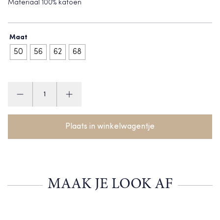
Materiaal 100% katoen
Maat
50
56
62
68
Babidu
Broekje
beige
aantal
Plaats in winkelwagentje
MAAK JE LOOK AF