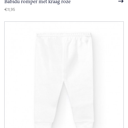
Babidu romper met kraag roze
€
11,95