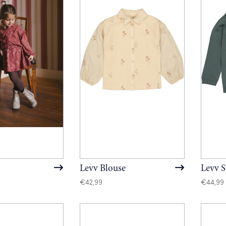
Levv Blouse
Levv S
€
42,99
€
44,99