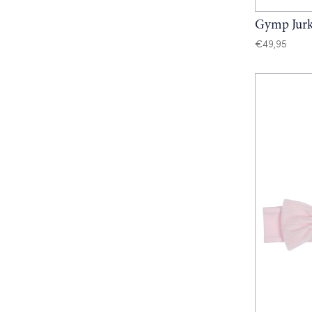
Gymp Jur
€
49,95