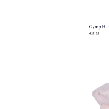
Gymp Haa
€
15,95