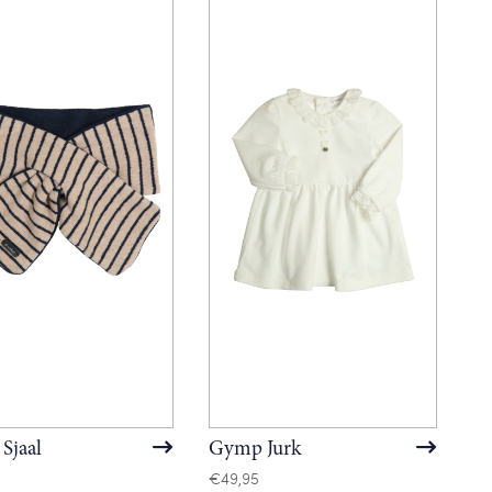
Sjaal
Gymp Jurk
€
49,95