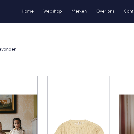
Home
Webshop
Merken
Over ons
Cont
evonden