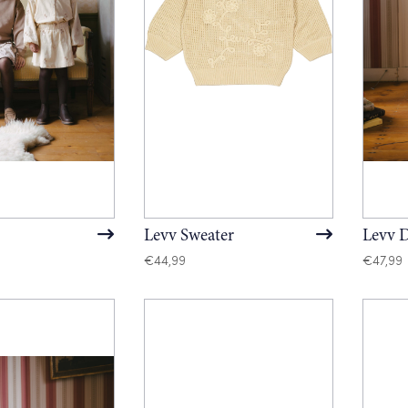
Levv Sweater
Levv D
€
44,99
€
47,99