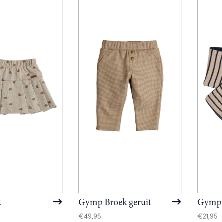
k
Gymp Broek geruit
Gymp 
€
49,95
€
21,95