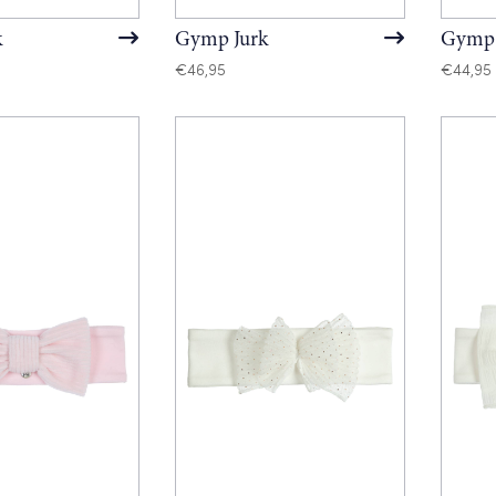
k
Gymp Jurk
Gymp 
€
46,95
€
44,95