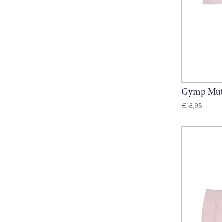
Gymp Mut
€
18,95