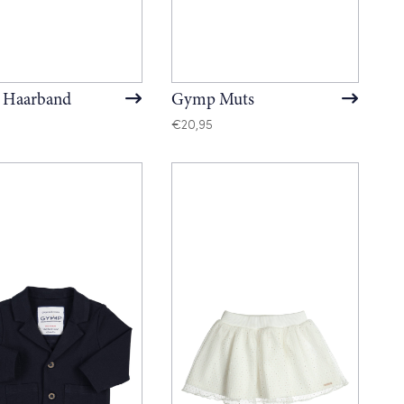
Haarband
Gymp Muts
€
20,95