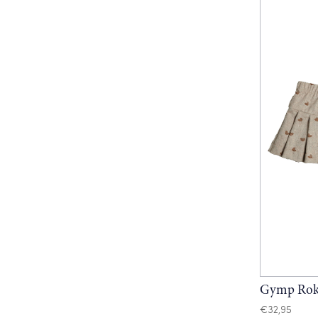
Gymp Ro
€
32,95