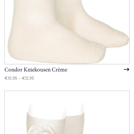
Condor Kniekousen Crème
Prijsklasse:
€
10,95
-
€
12,95
€10,95
tot
€12,95