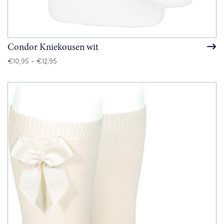
Condor Kniekousen wit
Prijsklasse:
€
10,95
-
€
12,95
€10,95
tot
€12,95