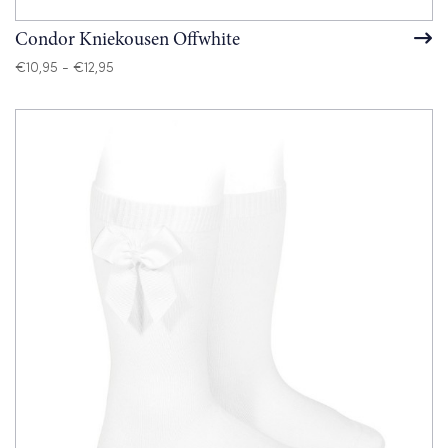
Condor Kniekousen Offwhite
Prijsklasse:
€
10,95
-
€
12,95
€10,95
tot
€12,95