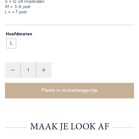
S = 12-24 maanden
M = 3-6 jaar
L = + 7 jaar
Hoofdmaten
L
Condor
baret
aantal
Plaats in winkelwagentje
MAAK JE LOOK AF