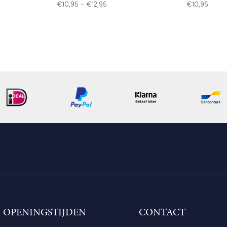
asse:
Prijsklasse:
€
10,95
-
€
12,95
€
10,95
€10,95
tot
€12,95
OPENINGSTIJDEN
CONTACT