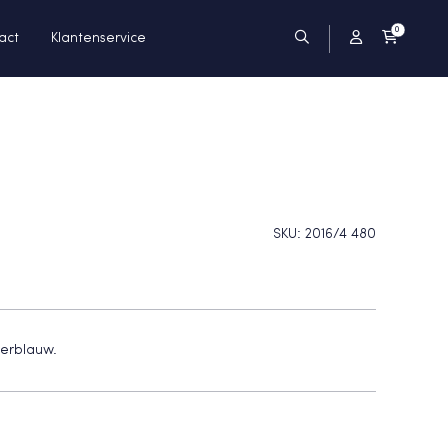
0
act
Klantenservice
SKU:
2016/4 480
kerblauw.