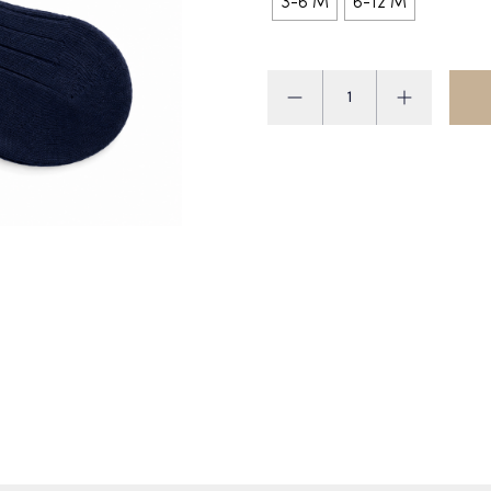
3-6 M
6-12 M
Condor
Sokjes
aantal