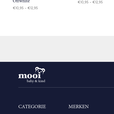
Offwhite
Prijskl
€
10,95
-
€
12,95
€10,95
Prijsklasse:
€
10,95
-
€
12,95
tot
€10,95
€12,95
tot
€12,95
CATEGORIE
MERKEN