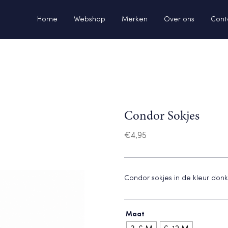
Home
Webshop
Merken
Over ons
Cont
Condor Sokjes
€
4,95
Condor sokjes in de kleur don
Maat