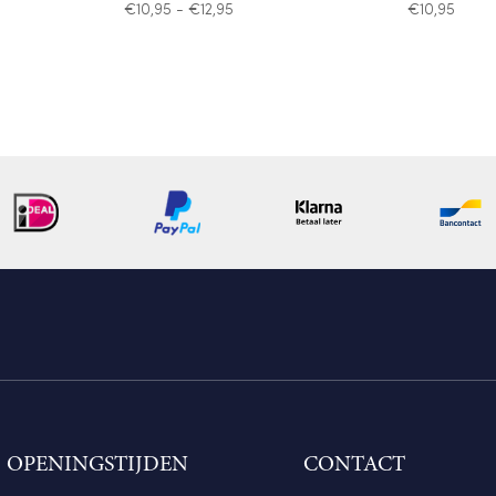
asse:
Prijsklasse:
€
10,95
-
€
12,95
€
10,95
€10,95
tot
€12,95
OPENINGSTIJDEN
CONTACT