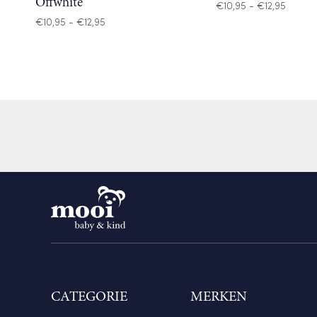
Offwhite
Prijskl
€
10,95
-
€
12,95
€10,95
Prijsklasse:
€
10,95
-
€
12,95
tot
€10,95
€12,95
tot
€12,95
CATEGORIE
MERKEN