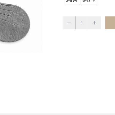
3-6 M
6-12 M
Condor
Sokjes
aantal