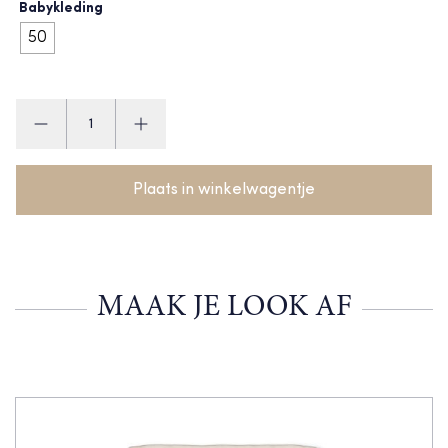
Babykleding
50
Feetje
Broekje
aantal
Plaats in winkelwagentje
MAAK JE LOOK AF