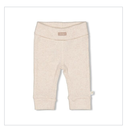
tot
€16,99
€8,50