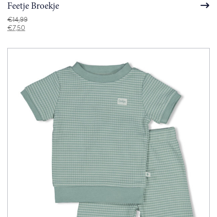
Feetje Broekje
€
14,99
€
7,50