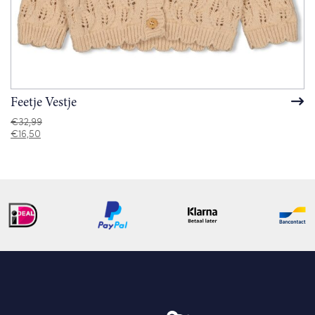
Feetje Vestje
€
32,99
€
16,50