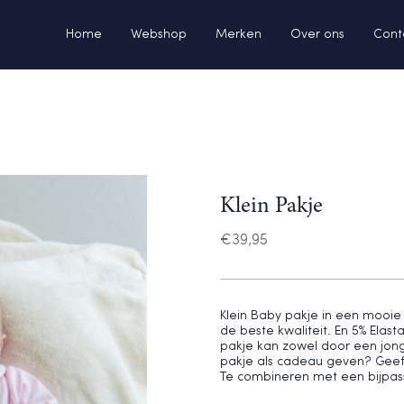
Home
Webshop
Merken
Over ons
Cont
Klein Pakje
€
39,95
Klein Baby pakje in een mooie
de beste kwaliteit. En 5% Elast
pakje kan zowel door een jong
pakje als cadeau geven? Geef 
Te combineren met een bijpas