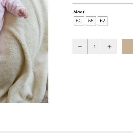
Maat
50
56
62
Klein
Pakje
aantal