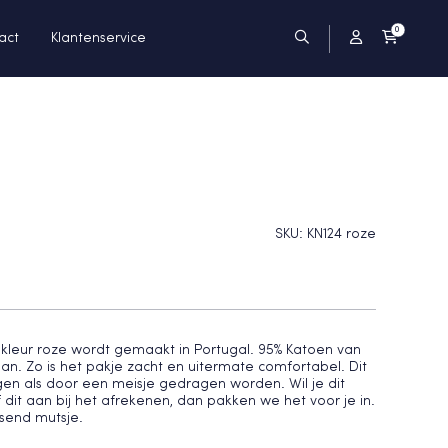
0
act
Klantenservice
SKU:
KN124 roze
 kleur roze wordt gemaakt in Portugal. 95% Katoen van
aan. Zo is het pakje zacht en uitermate comfortabel. Dit
en als door een meisje gedragen worden. Wil je dit
dit aan bij het afrekenen, dan pakken we het voor je in.
send mutsje.