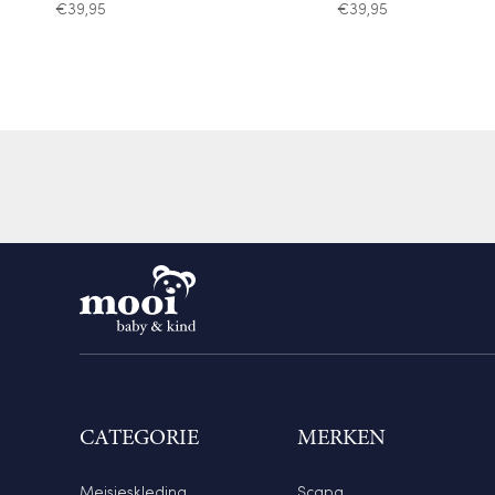
€
39,95
€
39,95
CATEGORIE
MERKEN
Meisjeskleding
Scapa