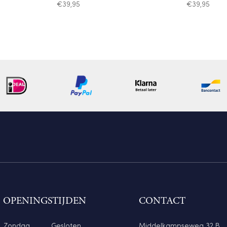
€
39,95
€
39,95
OPENINGSTIJDEN
CONTACT
Zondag
Gesloten
Middelkampseweg 32 B