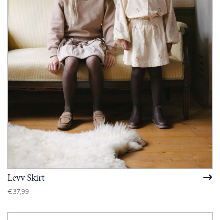
Levv Skirt
€
37,99