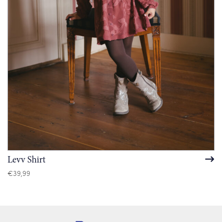
Levv Shirt
€
39,99