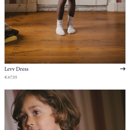
Levv Dress
€
47,99