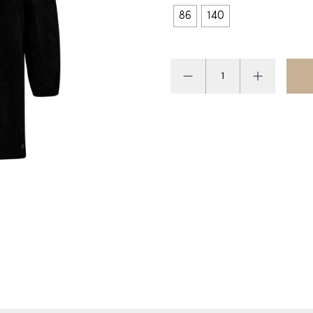
86
140
Levv
Jurk
aantal