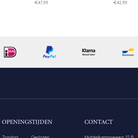
€
47,99
€
42,99
OPENINGSTIJDEN
CONTACT
Zondag
Gesloten
Middelkampseweg 32 B