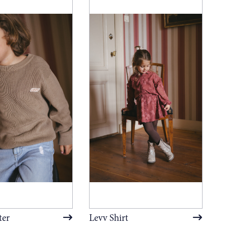
ter
Levv Shirt