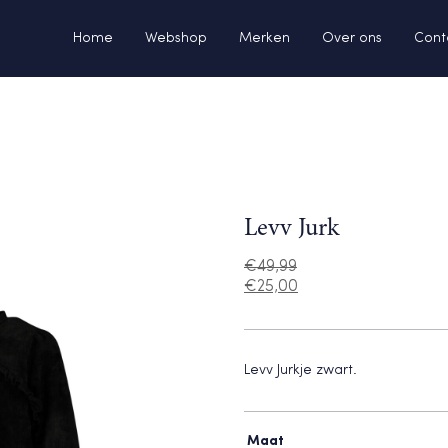
Home
Webshop
Merken
Over ons
Cont
Levv Jurk
€
49,99
€
25,00
Levv Jurkje zwart.
Maat