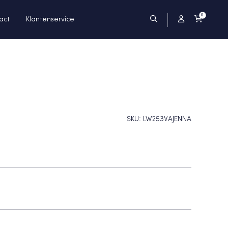
0
act
Klantenservice
SKU:
LW253VAJENNA