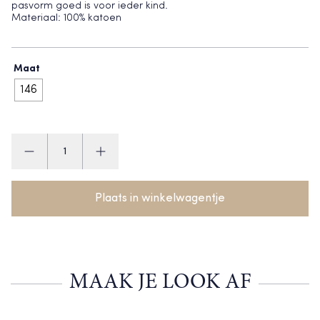
pasvorm goed is voor ieder kind.
Materiaal: 100% katoen
Maat
146
Levv
korte
broek
aantal
Plaats in winkelwagentje
MAAK JE LOOK AF