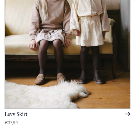
Levv Skirt
€
37,99