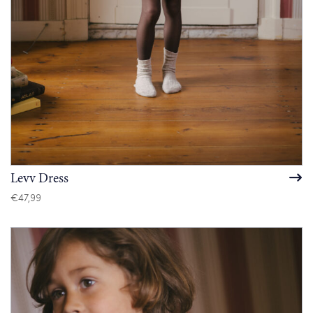
Levv Dress
€
47,99