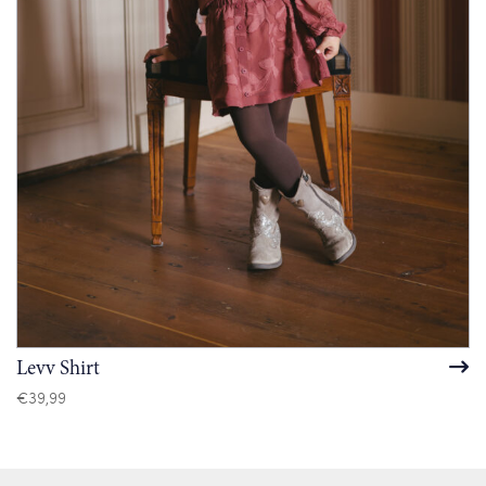
Levv Shirt
€
39,99