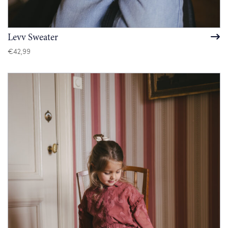
Levv Sweater
€
42,99