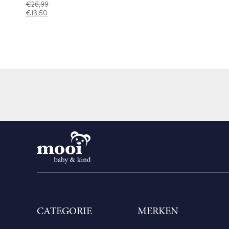
€
26,99
€
13,50
CATEGORIE
MERKEN