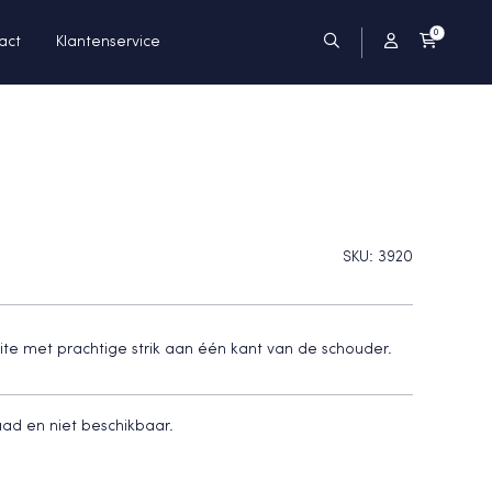
0
act
Klantenservice
SKU:
3920
white met prachtige strik aan één kant van de schouder.
raad en niet beschikbaar.