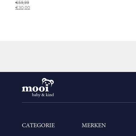
€
59,99
€
30,00
CATEGORIE
MERKEN