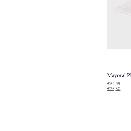
Mayoral P
€
52,99
€
26,50