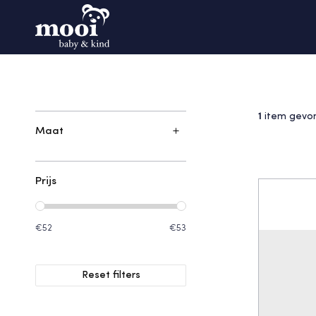
1
item gevo
Maat
Prijs
€52
€53
Reset filters