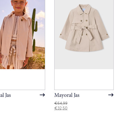
l Jas
Mayoral Jas
€
64,99
€
32,50