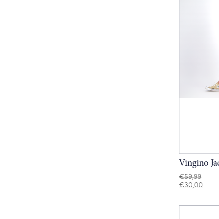
Vingino Ja
€
59,99
€
30,00