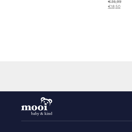
€
36,99
€
18,50