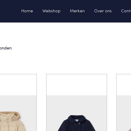
Home
Webshop
Merken
Over ons
Cont
onden