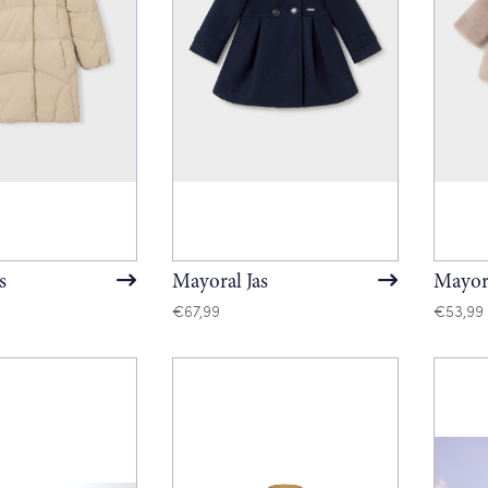
s
Mayoral Jas
Mayora
€
67,99
€
53,99