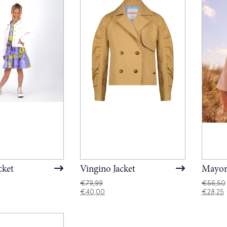
cket
Vingino Jacket
Mayora
€
79,99
€
56,50
€
40,00
€
28,25