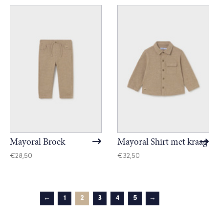
Mayoral Broek
Mayoral Shirt met kraag
€
28,50
€
32,50
←
1
2
3
4
5
→