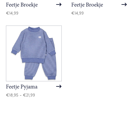
Feetje Broekje
Feetje Broekje
€
14,99
€
14,99
Feetje Pyjama
Prijsklasse:
€
18,95
-
€
21,99
€18,95
tot
€21,99