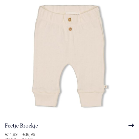
Feetje Broekje
Prijsklasse:
€
14,99
-
€
16,99