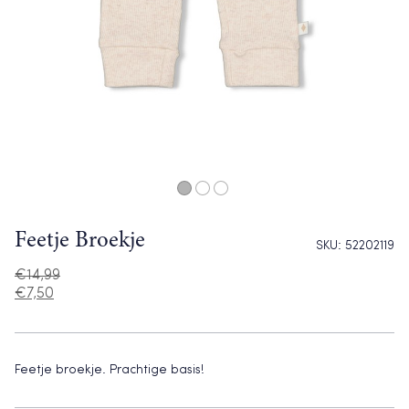
Feetje Broekje
SKU:
52202119
€
14,99
€
7,50
Feetje broekje. Prachtige basis!