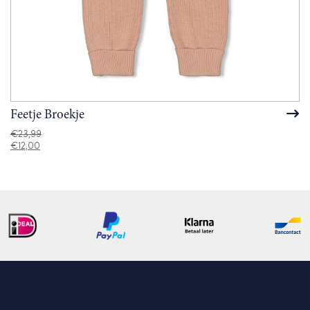
Feetje Broekje
€
23,99
€
12,00