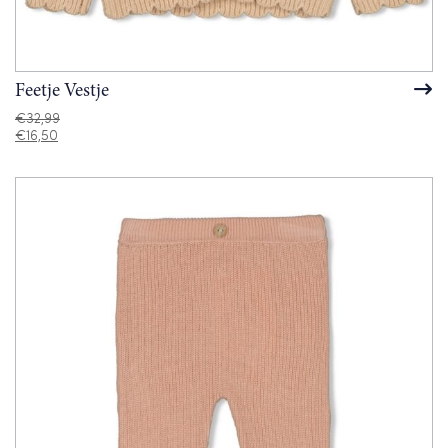
Feetje Vestje
€
32,99
€
16,50