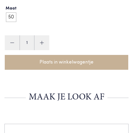
Maat
50
Feetje
Broekje
aantal
Plaats in winkelwagentje
MAAK JE LOOK AF