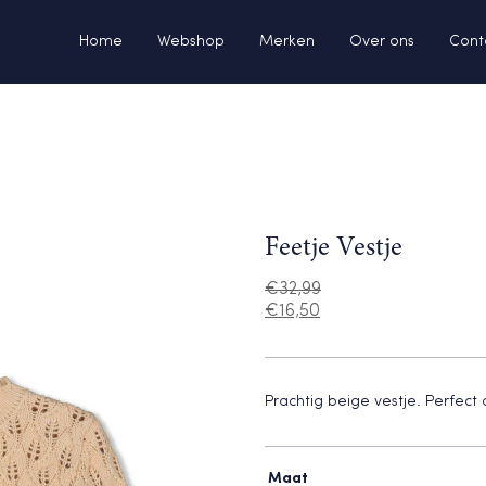
Home
Webshop
Merken
Over ons
Cont
Feetje Vestje
€
32,99
€
16,50
Prachtig beige vestje. Perfect
Maat