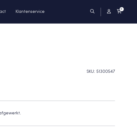
0
act
Klantenservice
SKU:
51300547
 afgewerkt.