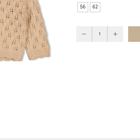
56
62
Feetje
Vestje
aantal