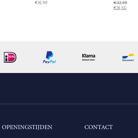
€
16,99
€
32,99
€
16,50
OPENINGSTIJDEN
CONTACT