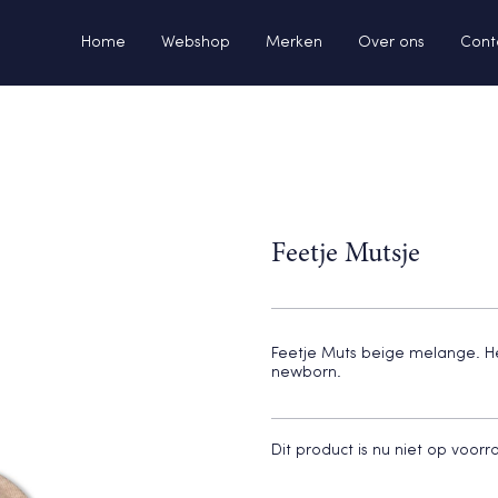
Home
Webshop
Merken
Over ons
Cont
Feetje Mutsje
Feetje Muts beige melange. Het
newborn.
Dit product is nu niet op voor