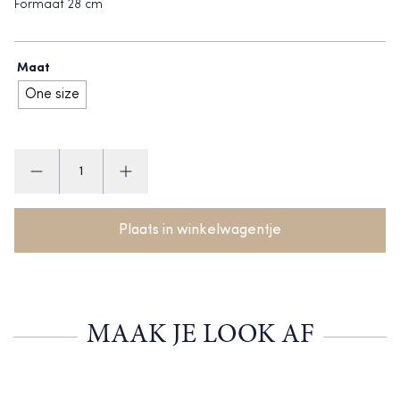
Formaat 28 cm
Maat
One size
Happy
Horse
Rabbit
aantal
Plaats in winkelwagentje
MAAK JE LOOK AF