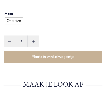
Maat
One size
Happy
Horse
Rabbit
aantal
Plaats in winkelwagentje
MAAK JE LOOK AF