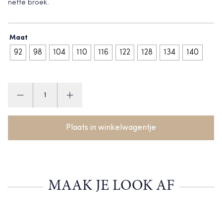
nette broek.
Maat
92
98
104
110
116
122
128
134
140
Mayoral
Trui
aantal
Plaats in winkelwagentje
MAAK JE LOOK AF