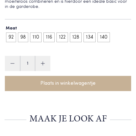
moeiteloos combineren en is hierdoor een ideale basic voor
in de garderobe.
Maat
92
98
110
116
122
128
134
140
Mayoral
Trui
aantal
Plaats in winkelwagentje
MAAK JE LOOK AF