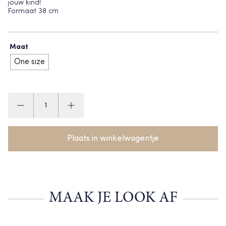
jouw kind!
Formaat 38 cm
Maat
One size
Happy
Horse
Rabbit
aantal
Plaats in winkelwagentje
MAAK JE LOOK AF